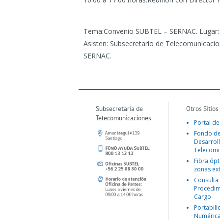
Tema:Convenio SUBTEL – SERNAC. Lugar: G
Asisten: Subsecretario de Telecomunicacione
SERNAC.
Subsecretaría de
Otros Sitios
Telecomunicaciones
Portal de
Fondo d
Desarroll
Telecomu
Fibra ópt
zonas ex
Consulta
Procedim
Cargo
Portabil
Numéric