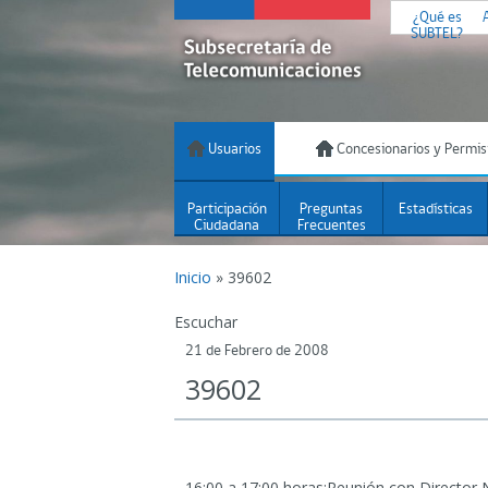
¿Qué es
SUBTEL?
Usuarios
Concesionarios y Permis
Participación
Preguntas
Estadísticas
Ciudadana
Frecuentes
Inicio
»
39602
Escuchar
21 de Febrero de 2008
39602
16:00 a 17:00 horas:Reunión con Director 