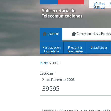
¿Qué es
SUBTEL?
Usuarios
Concesionarios y Permis
Participación
Preguntas
Estadísticas
Ciudadana
Frecuentes
Inicio
»
39595
Escuchar
21 de Febrero de 2008
39595
10:00 a 11:00 horas:Reunión con Sra. Adri