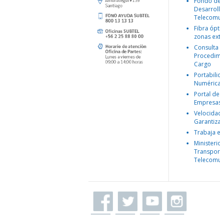
Fondo d
Desarroll
Telecomu
Fibra ópt
zonas ex
Consulta
Procedim
Cargo
Portabil
Numéric
Portal de
Empresa
Velocida
Garantiz
Trabaja 
Ministeri
Transpor
Telecomu