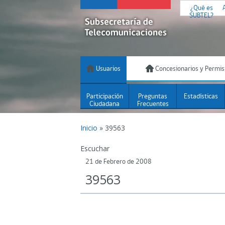
¿Qué es
SUBTEL?
Usuarios
Concesionarios y Permis
Participación
Preguntas
Estadísticas
Ciudadana
Frecuentes
Inicio
»
39563
Escuchar
21 de Febrero de 2008
39563