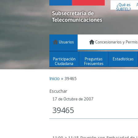
¿Qué es
SUBTEL?
Usuarios
Concesionarios y Permis
Participación
Preguntas
Estadísticas
Ciudadana
Frecuentes
Inicio
»
39465
Escuchar
17 de Octubre de 2007
39465
11:00 a 11:15 Reunión con Embajadad de J