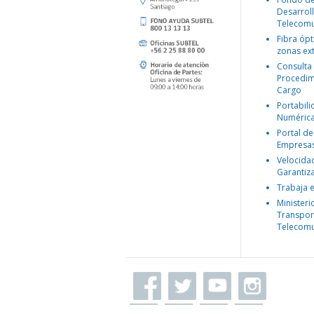
Desarroll
Telecomu
Fibra ópt
zonas ex
Consulta
Procedim
Cargo
Portabil
Numéric
Portal de
Empresa
Velocida
Garantiz
Trabaja 
Ministeri
Transpor
Telecomu