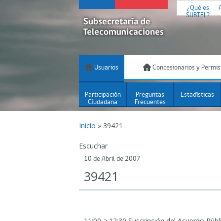
¿Qué es
SUBTEL?
Usuarios
Concesionarios y Permis
Participación
Preguntas
Estadísticas
Ciudadana
Frecuentes
Inicio
»
39421
Escuchar
10 de Abril de 2007
39421
11:00 a 12:30 Suscripción del Acuerdo Públi