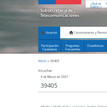
¿Qué es
SUBTEL?
Usuarios
Concesionarios y Permis
Participación
Preguntas
Estadísticas
Ciudadana
Frecuentes
Inicio
»
39405
Escuchar
4 de Marzo de 2007
39405
08:00 a 19:30 Visita a Yungay.
Tema: Televis