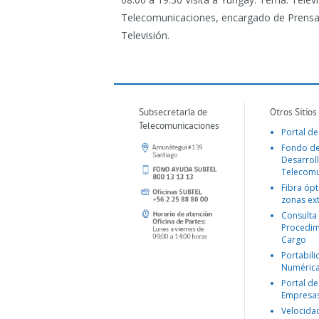
Telecomunicaciones, encargado de Prensa 
Televisión.
Subsecretaría de
Otros Sitios
Telecomunicaciones
Portal de
Fondo d
Desarroll
Telecomu
Fibra ópt
zonas ex
Consulta
Procedim
Cargo
Portabil
Numéric
Portal de
Empresa
Velocida