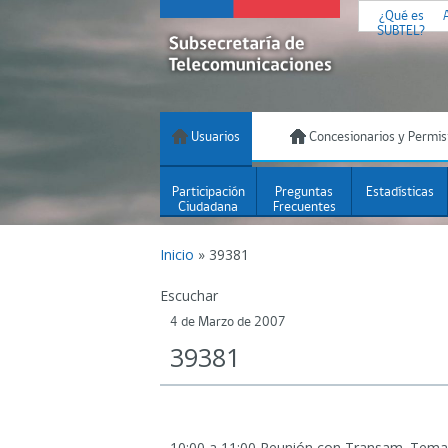
¿Qué es
SUBTEL?
Usuarios
Concesionarios y Permis
Participación
Preguntas
Estadísticas
Ciudadana
Frecuentes
Inicio
»
39381
Escuchar
4 de Marzo de 2007
39381
10:00 a 11:00 Reunión con Transam.
Tema: 