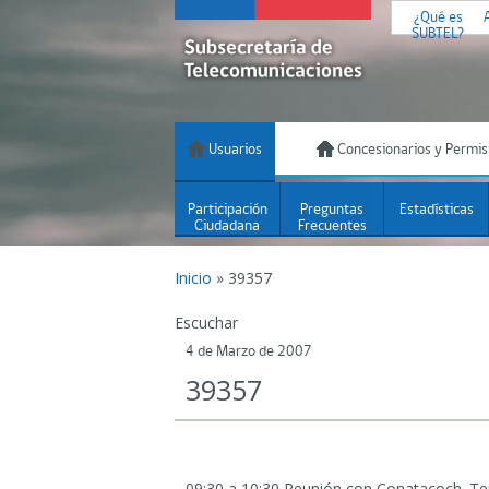
¿Qué es
SUBTEL?
Usuarios
Concesionarios y Permis
Participación
Preguntas
Estadísticas
Ciudadana
Frecuentes
Inicio
»
39357
Escuchar
4 de Marzo de 2007
39357
09:30 a 10:30 Reunión con Conatacoch.
Tem