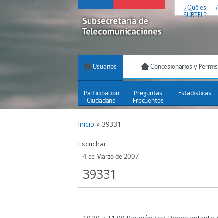
¿Qué es
SUBTEL?
Usuarios
Concesionarios y Permis
Participación
Preguntas
Estadísticas
Ciudadana
Frecuentes
Inicio
»
39331
Escuchar
4 de Marzo de 2007
39331
10:30 a 11:00 Reunión con Representante de