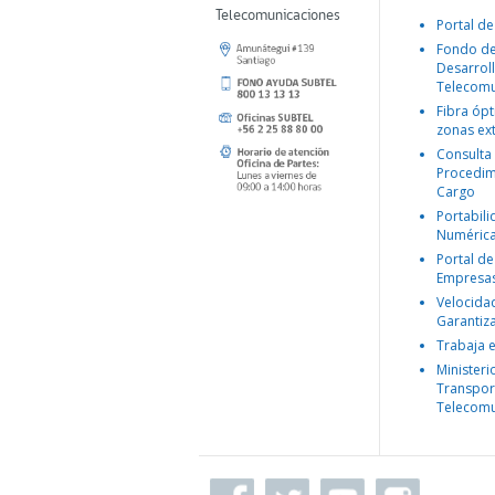
Telecomunicaciones
Portal de
Fondo d
Desarroll
Telecomu
Fibra ópt
zonas ex
Consulta
Procedim
Cargo
Portabil
Numéric
Portal de
Empresa
Velocida
Garantiz
Trabaja 
Ministeri
Transpor
Telecomu