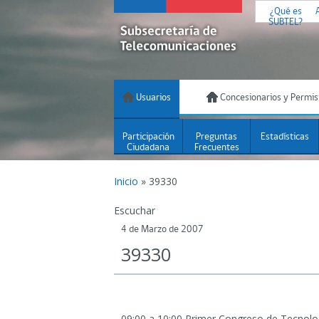
¿Qué es
SUBTEL?
Usuarios
Concesionarios y Permis
Participación
Preguntas
Estadísticas
Ciudadana
Frecuentes
Inicio
»
39330
Escuchar
4 de Marzo de 2007
39330
09:00 a 10:00 Primer Congreso de Tecnolo