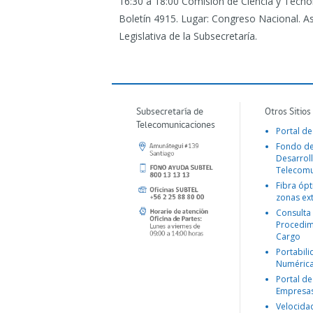
16:30 a 18:00 Comisión de Ciencia y Tecn
Boletín 4915. Lugar: Congreso Nacional. A
Legislativa de la Subsecretaría.
Subsecretaría de
Otros Sitios
Telecomunicaciones
Portal de
Fondo d
Desarroll
Telecomu
Fibra ópt
zonas ex
Consulta
Procedim
Cargo
Portabil
Numéric
Portal de
Empresa
Velocida