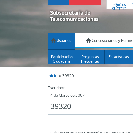
¿Qué es
SUBTEL?
Usuarios
Concesionarios y Permis
Participación
Preguntas
Estadísticas
Ciudadana
Frecuentes
Inicio
»
39320
Escuchar
4 de Marzo de 2007
39320
Subsecretario en Comisión de Servicio en 