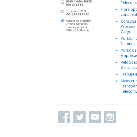
Telecomu
Fibra ópt
zonas ex
Consulta
Procedim
Cargo
Portabil
Numéric
Portal de
Empresa
Velocida
Garantiz
Trabaja 
Ministeri
Transpor
Telecomu