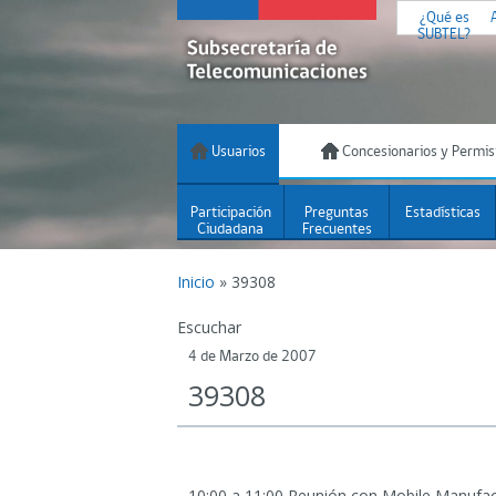
¿Qué es
SUBTEL?
Usuarios
Concesionarios y Permis
Participación
Preguntas
Estadísticas
Ciudadana
Frecuentes
Inicio
»
39308
Escuchar
4 de Marzo de 2007
39308
10:00 a 11:00 Reunión con Mobile Manufac