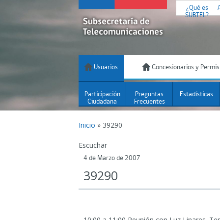
¿Qué es
SUBTEL?
Usuarios
Concesionarios y Permis
Participación
Preguntas
Estadísticas
Ciudadana
Frecuentes
Inicio
»
39290
Escuchar
4 de Marzo de 2007
39290
10:00 a 11:00 Reunión con Luz Linares.
Tema