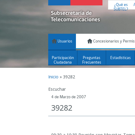
¿Qué es
SUBTEL?
Usuarios
Concesionarios y Permis
Participación
Preguntas
Estadísticas
Ciudadana
Frecuentes
Inicio
»
39282
Escuchar
4 de Marzo de 2007
39282
09:30 a 10:30 Reunión con Movistar.
Tema: 