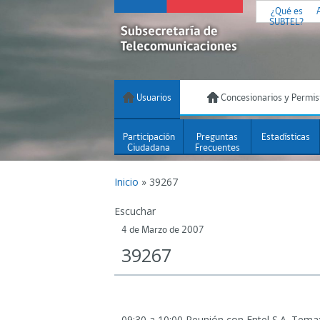
¿Qué es
SUBTEL?
Usuarios
Concesionarios y Permis
Participación
Preguntas
Estadísticas
Ciudadana
Frecuentes
Inicio
»
39267
Escuchar
4 de Marzo de 2007
39267
09:30 a 10:00 Reunión con Entel S.A.
Tema: 