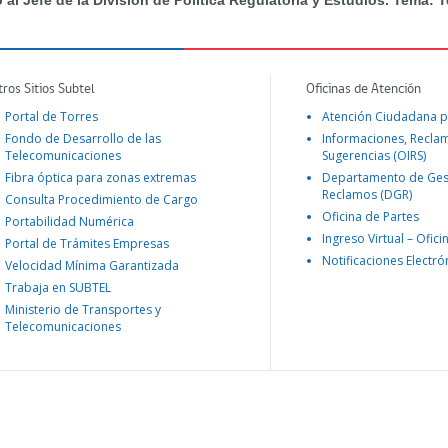
 al Jefe de la División de Política Regulatoria y Estudios. Tema: Te
tros Sitios Subtel
Oficinas de Atención
Portal de Torres
Atención Ciudadana p
Fondo de Desarrollo de las
Informaciones, Recla
Telecomunicaciones
Sugerencias (OIRS)
Fibra óptica para zonas extremas
Departamento de Ges
Reclamos (DGR)
Consulta Procedimiento de Cargo
Oficina de Partes
Portabilidad Numérica
Ingreso Virtual – Ofici
Portal de Trámites Empresas
Notificaciones Electró
Velocidad Mínima Garantizada
Trabaja en SUBTEL
Ministerio de Transportes y
Telecomunicaciones