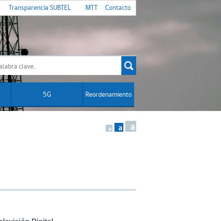
Transparencia SUBTEL
MTT
Contacto
5G
Reordenamiento
a
a
a