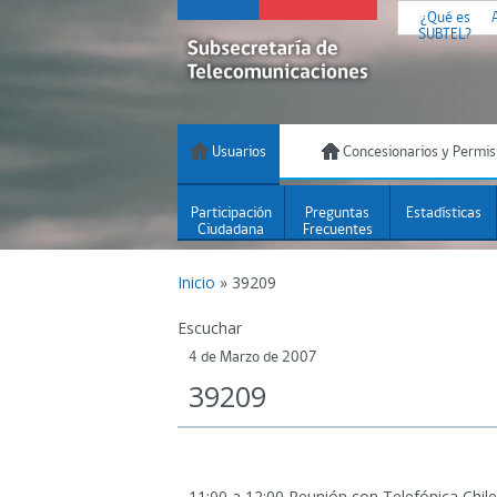
¿Qué es
SUBTEL?
Usuarios
Concesionarios y Permis
Participación
Preguntas
Estadísticas
Ciudadana
Frecuentes
Inicio
»
39209
Escuchar
4 de Marzo de 2007
39209
11:00 a 12:00 Reunión con Telefónica Chile