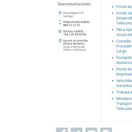
Telecomunicaciones
Portal de
Fondo d
Desarroll
Telecomu
Fibra ópt
zonas ex
Consulta
Procedim
Cargo
Portabil
Numéric
Portal de
Empresa
Velocida
Garantiz
Trabaja 
Ministeri
Transpor
Telecomu