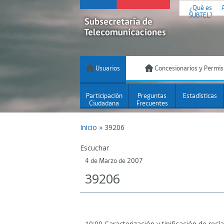
¿Qué es
SUBTEL?
Usuarios
Concesionarios y Permis
Participación
Preguntas
Estadísticas
Ciudadana
Frecuentes
Inicio
»
39206
Escuchar
4 de Marzo de 2007
39206
10:00 Caracterización y tipificación de rec