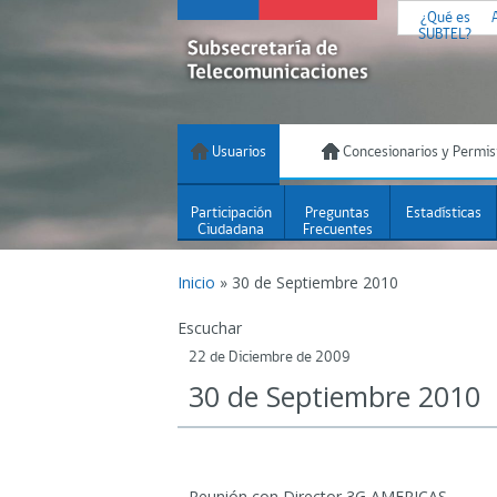
¿Qué es
SUBTEL?
Usuarios
Concesionarios y Permis
Participación
Preguntas
Estadísticas
Ciudadana
Frecuentes
Inicio
»
30 de Septiembre 2010
Escuchar
22 de Diciembre de 2009
30 de Septiembre 2010
Reunión con Director 3G AMERICAS