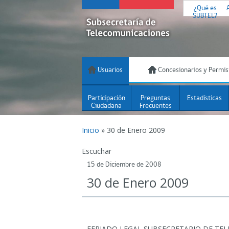
¿Qué es
SUBTEL?
Usuarios
Concesionarios y Permis
Participación
Preguntas
Estadísticas
Ciudadana
Frecuentes
Inicio
»
30 de Enero 2009
Escuchar
15 de Diciembre de 2008
30 de Enero 2009
FERIADO LEGAL SUBSECRETARIO DE TE