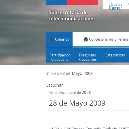
¿Qué es
SUBTEL?
Usuarios
Concesionarios y Permis
Participación
Preguntas
Estadísticas
Ciudadana
Frecuentes
Inicio
»
28 de Mayo 2009
Escuchar
16 de Diciembre de 2008
28 de Mayo 2009
11:00 a 12:00horas: Reunión Trabajo SUBT