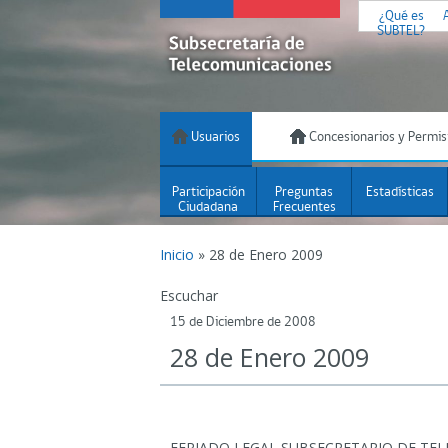
¿Qué es
SUBTEL?
Usuarios
Concesionarios y Permis
Participación
Preguntas
Estadísticas
Ciudadana
Frecuentes
Inicio
»
28 de Enero 2009
Escuchar
15 de Diciembre de 2008
28 de Enero 2009
FERIADO LEGAL SUBSECRETARIO DE TE