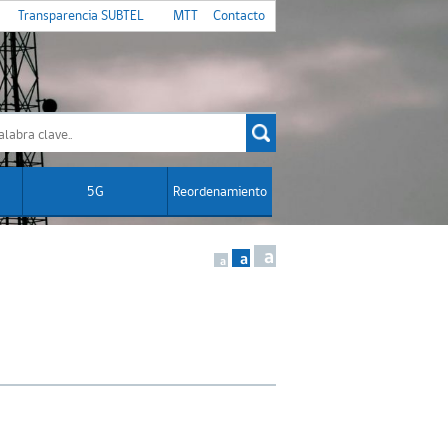
Transparencia SUBTEL
MTT
Contacto
5G
Reordenamiento
a
a
a