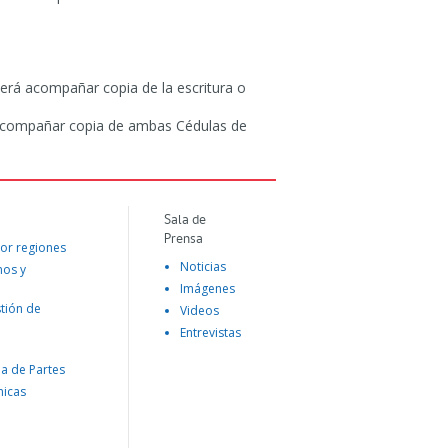
berá acompañar copia de la escritura o
be acompañar copia de ambas Cédulas de
Sala de
Prensa
or regiones
Noticias
mos y
Imágenes
tión de
Videos
Entrevistas
na de Partes
nicas