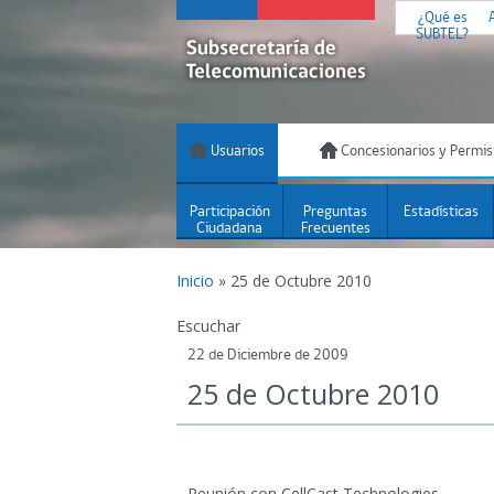
¿Qué es
SUBTEL?
Usuarios
Concesionarios y Permis
Participación
Preguntas
Estadísticas
Ciudadana
Frecuentes
Inicio
»
25 de Octubre 2010
Escuchar
22 de Diciembre de 2009
25 de Octubre 2010
Reunión con CellCast Technologies