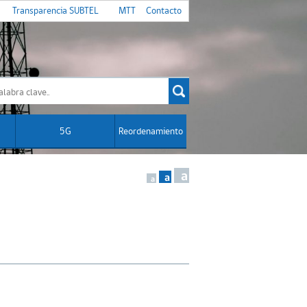
Transparencia SUBTEL
MTT
Contacto
5G
Reordenamiento
a
a
a