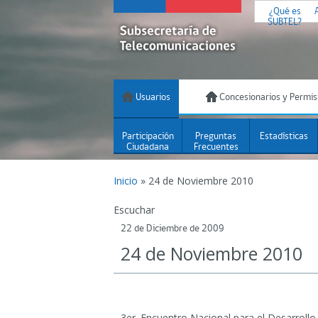
¿Qué es
SUBTEL?
Usuarios
Concesionarios y Permis
Participación
Preguntas
Estadísticas
Ciudadana
Frecuentes
Inicio
»
24 de Noviembre 2010
Escuchar
22 de Diciembre de 2009
24 de Noviembre 2010
3er. Encuentro Nacional para el Desarrollo D