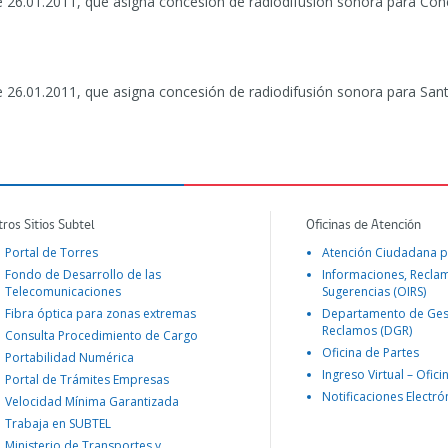
e 26.01.2011, que asigna concesión de radiodifusión sonora para Con
e 26.01.2011, que asigna concesión de radiodifusión sonora para Sant
tros Sitios Subtel
Oficinas de Atención
Portal de Torres
Atención Ciudadana p
Fondo de Desarrollo de las
Informaciones, Recla
Telecomunicaciones
Sugerencias (OIRS)
Fibra óptica para zonas extremas
Departamento de Ges
Reclamos (DGR)
Consulta Procedimiento de Cargo
Oficina de Partes
Portabilidad Numérica
Ingreso Virtual – Ofici
Portal de Trámites Empresas
Notificaciones Electró
Velocidad Mínima Garantizada
Trabaja en SUBTEL
Ministerio de Transportes y