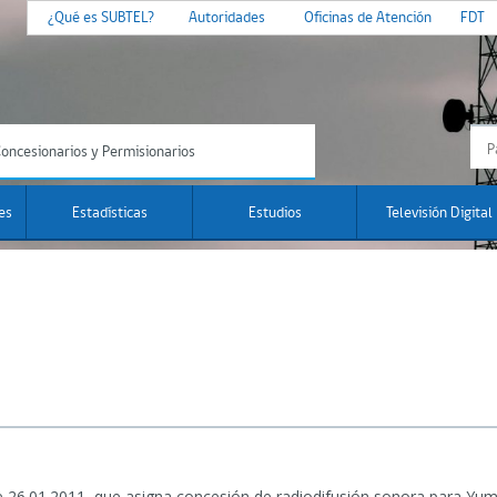
¿Qué es SUBTEL?
Autoridades
Oficinas de Atención
FDT
oncesionarios y Permisionarios
es
Estadísticas
Estudios
Televisión Digital
e 26.01.2011, que asigna concesión de radiodifusión sonora para Yum