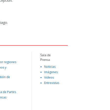
cepción.
iago.
Sala de
Prensa
or regiones
Noticias
mos y
Imágenes
tión de
Videos
Entrevistas
na de Partes
nicas