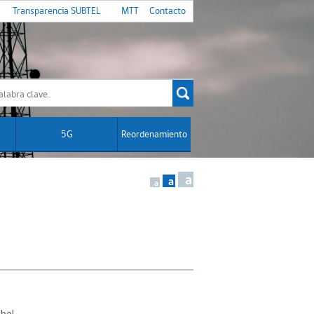
Transparencia SUBTEL
MTT
Contacto
5G
Reordenamiento
a
a
a
bel.