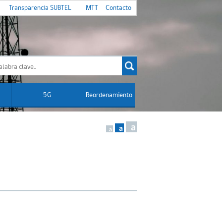
Transparencia SUBTEL
MTT
Contacto
5G
Reordenamiento
a
a
a