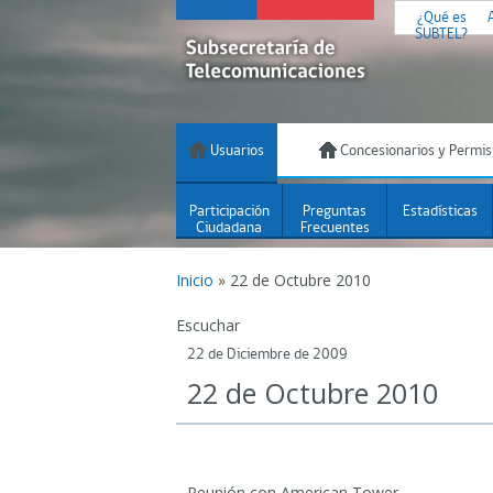
¿Qué es
SUBTEL?
Usuarios
Concesionarios y Permis
Participación
Preguntas
Estadísticas
Ciudadana
Frecuentes
Inicio
»
22 de Octubre 2010
Escuchar
22 de Diciembre de 2009
22 de Octubre 2010
Reunión con American Tower