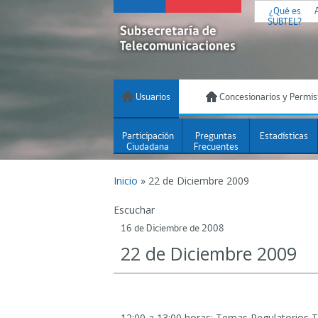
¿Qué es
SUBTEL?
Usuarios
Concesionarios y Permis
Participación
Preguntas
Estadísticas
Ciudadana
Frecuentes
Inicio
»
22 de Diciembre 2009
Escuchar
16 de Diciembre de 2008
22 de Diciembre 2009
12:00 a 13:00 horas: Temas Regulatorios
T