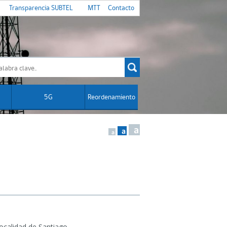
Transparencia SUBTEL
MTT
Contacto
5G
Reordenamiento
a
a
a
ocalidad de Santiago.