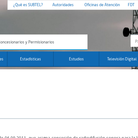
¿Qué es SUBTEL?
Autoridades
Oficinas de Atención
FDT
oncesionarios y Permisionarios
es
Estadísticas
Estudios
Televisión Digital
e 06.09.2011, que asigna concesión de radiodifusión sonora para la l