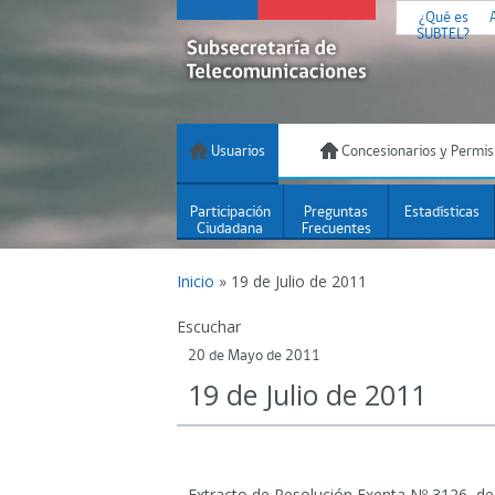
¿Qué es
SUBTEL?
Usuarios
Concesionarios y Permis
Participación
Preguntas
Estadísticas
Ciudadana
Frecuentes
Inicio
»
19 de Julio de 2011
Escuchar
20 de Mayo de 2011
19 de Julio de 2011
Extracto de Resolución Exenta Nº 3126, de