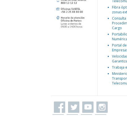
Telecomu
Fibra ópt
zonas ex
Consulta
Procedim
Cargo
Portabil
Numéric
Portal de
Empresa
Velocida
Garantiz
Trabaja 
Ministeri
Transpor
Telecomu