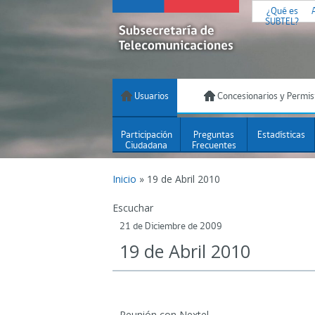
¿Qué es
SUBTEL?
Usuarios
Concesionarios y Permis
Participación
Preguntas
Estadísticas
Ciudadana
Frecuentes
Inicio
»
19 de Abril 2010
Escuchar
21 de Diciembre de 2009
19 de Abril 2010
Reunión con Nextel