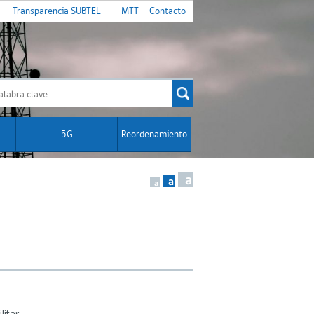
Transparencia SUBTEL
MTT
Contacto
5G
Reordenamiento
a
a
a
litar