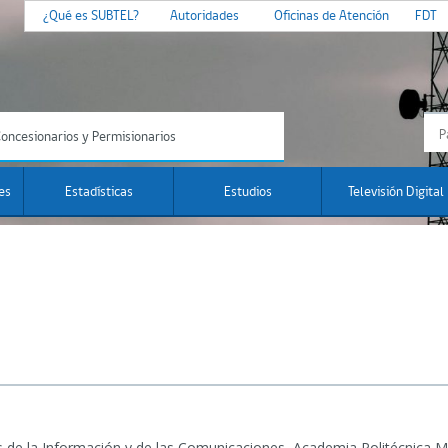
¿Qué es SUBTEL?
Autoridades
Oficinas de Atención
FDT
oncesionarios y Permisionarios
es
Estadísticas
Estudios
Televisión Digital
 de la Información y de las Comunicaciones, Academia Politécnica Mi