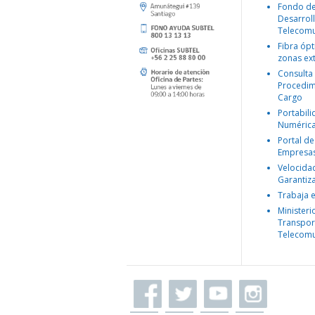
Fondo d
Desarroll
Telecomu
Fibra ópt
zonas ex
Consulta
Procedim
Cargo
Portabil
Numéric
Portal de
Empresa
Velocida
Garantiz
Trabaja 
Ministeri
Transpor
Telecomu