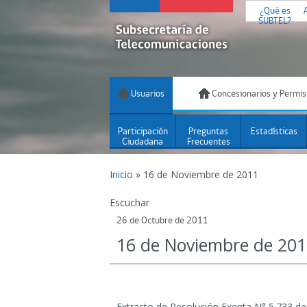
¿Qué es
SUBTEL?
Usuarios
Concesionarios y Permis
Participación
Preguntas
Estadísticas
Ciudadana
Frecuentes
Inicio
»
16 de Noviembre de 2011
Escuchar
26 de Octubre de 2011
16 de Noviembre de 20
Extracto de Resolución Exenta N° 5.733 de