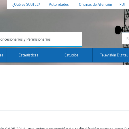
¿Qué es SUBTEL?
Autoridades
Oficinas de Atención
FDT
oncesionarios y Permisionarios
es
Estadísticas
Estudios
Televisión Digital
 de 04.05.2011, que asigna concesión de radiodifusión sonora para P