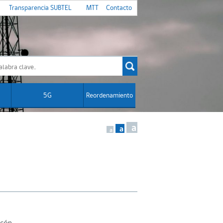
Transparencia SUBTEL
MTT
Contacto
5G
Reordenamiento
a
a
a
ucón