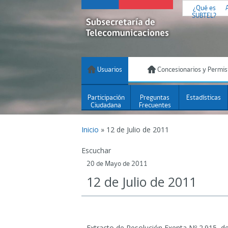
¿Qué es
SUBTEL?
Usuarios
Concesionarios y Permis
Participación
Preguntas
Estadísticas
Ciudadana
Frecuentes
Inicio
»
12 de Julio de 2011
Escuchar
20 de Mayo de 2011
12 de Julio de 2011
Extracto de Resolución Exenta Nº 2.915, d