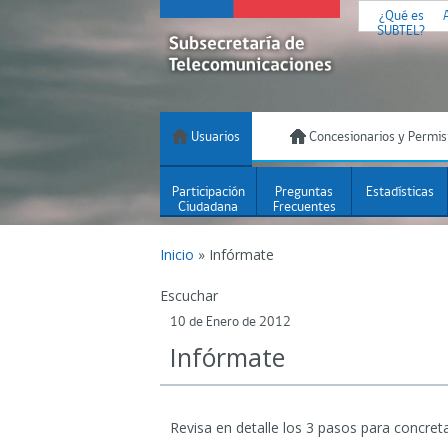
¿Qué es
SUBTEL?
Usuarios
Concesionarios y Permis
Participación
Preguntas
Estadísticas
Ciudadana
Frecuentes
Inicio
»
Infórmate
Escuchar
10 de Enero de 2012
Infórmate
Revisa en detalle los 3 pasos para concreta