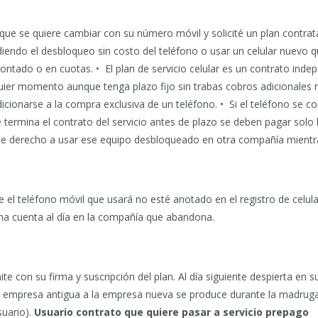
a que se quiere cambiar con su número móvil y solicité un plan contra
idiendo el desbloqueo sin costo del teléfono o usar un celular nuev
contado o en cuotas. • El plan de servicio celular es un contrato ind
ier momento aunque tenga plazo fijo sin trabas cobros adicionales n
icionarse a la compra exclusiva de un teléfono. • Si el teléfono se
 termina el contrato del servicio antes de plazo se deben pagar solo 
e derecho a usar ese equipo desbloqueado en otra compañía mientr
 el teléfono móvil que usará no esté anotado en el registro de celu
tima cuenta al día en la compañía que abandona.
ite con su firma y suscripción del plan. Al día siguiente despierta e
 la empresa antigua a la empresa nueva se produce durante la madrug
suario).
Usuario contrato que quiere pasar a servicio prepago