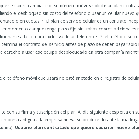
a que se quiere cambiar con su número móvil y solicité un plan contra
idiendo el desbloqueo sin costo del teléfono o usar un celular nuev
contado o en cuotas. • El plan de servicio celular es un contrato ind
ier momento aunque tenga plazo fijo sin trabas cobros adicionales n
icionarse a la compra exclusiva de un teléfono. • Si el teléfono se
 termina el contrato del servicio antes de plazo se deben pagar solo 
e derecho a usar ese equipo desbloqueado en otra compañía mientr
 el teléfono móvil que usará no esté anotado en el registro de celu
ite con su firma y suscripción del plan. Al día siguiente despierta e
 la empresa antigua a la empresa nueva se produce durante la madrug
suario).
Usuario plan contratado que quiere suscribir nuevo pla