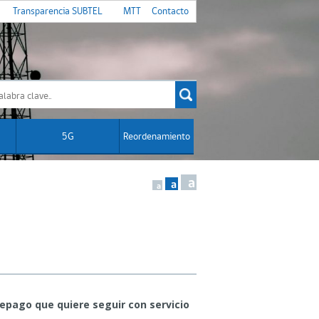
Transparencia SUBTEL
MTT
Contacto
5G
Reordenamiento
a
a
a
epago que quiere seguir con servicio