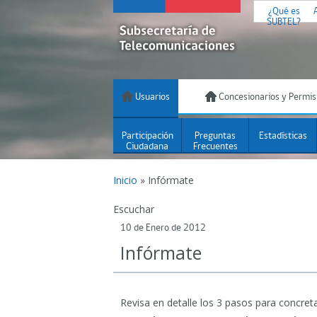
¿Qué es
SUBTEL?
Usuarios
Concesionarios y Permis
Participación
Preguntas
Estadísticas
Ciudadana
Frecuentes
Inicio
»
Infórmate
Escuchar
10 de Enero de 2012
Infórmate
Revisa en detalle los 3 pasos para concreta