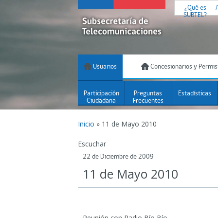
¿Qué es
SUBTEL?
Usuarios
Concesionarios y Permis
Participación
Preguntas
Estadísticas
Ciudadana
Frecuentes
Inicio
»
11 de Mayo 2010
Escuchar
22 de Diciembre de 2009
11 de Mayo 2010
Reunión con Radio Bío Bío