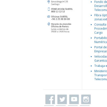
Fondo d
Desarroll
Telecomu
Fibra ópt
zonas ex
Consulta
Procedim
Cargo
Portabil
Numéric
Portal de
Empresa
Velocida
Garantiz
Trabaja 
Ministeri
Transpor
Telecomu