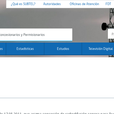
¿Qué es SUBTEL?
Autoridades
Oficinas de Atención
FDT
oncesionarios y Permisionarios
es
Estadísticas
Estudios
Televisión Digital
de 17.05.2011, que asigna concesión de radiodifusión sonora para Pu