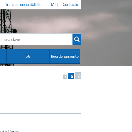
Transparencia SUBTEL
MTT
Contacto
5G
Reordenamiento
a
a
a
erto Varas