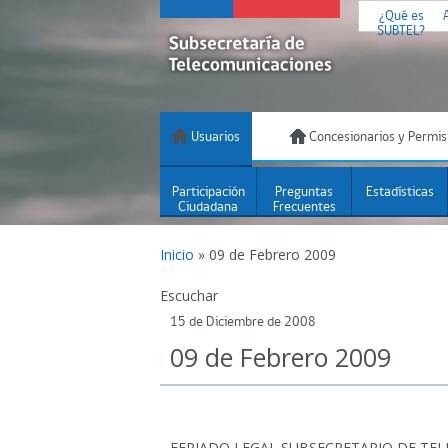
¿Qué es
SUBTEL?
Usuarios
Concesionarios y Permis
Participación
Preguntas
Estadísticas
Ciudadana
Frecuentes
Inicio
»
09 de Febrero 2009
Escuchar
15 de Diciembre de 2008
09 de Febrero 2009
FERIADO LEGAL SUBSECRETARIO DE TE