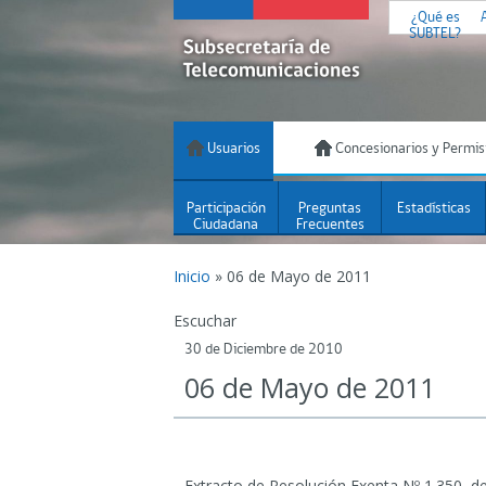
¿Qué es
SUBTEL?
Usuarios
Concesionarios y Permis
Participación
Preguntas
Estadísticas
Ciudadana
Frecuentes
Inicio
»
06 de Mayo de 2011
Escuchar
30 de Diciembre de 2010
06 de Mayo de 2011
Extracto de Resolución Exenta Nº 1.350, d