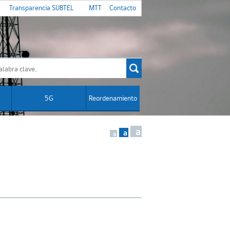
Transparencia SUBTEL
MTT
Contacto
5G
Reordenamiento
a
a
a