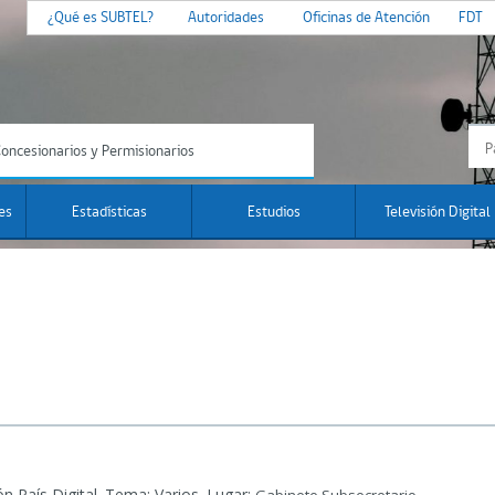
¿Qué es SUBTEL?
Autoridades
Oficinas de Atención
FDT
oncesionarios y Permisionarios
es
Estadísticas
Estudios
Televisión Digital
 País Digital.
Tema: Varios. Lugar:
.