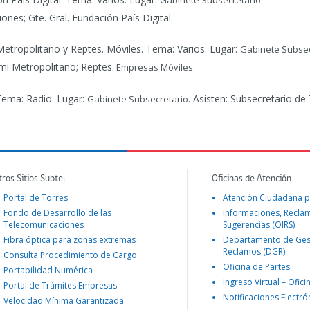
Gabinete Subsecretario
nes; Gte. Gral. Fundación País Digital.
etropolitano y Reptes. Móviles.
Tema: Varios. Lugar:
Gabinete Subsec
mi Metropolitano; Reptes
. Empresas Móviles.
ema: Radio. Lugar:
. Asisten: Subsecretario de
Gabinete Subsecretario
tros Sitios Subtel
Oficinas de Atención
Portal de Torres
Atención Ciudadana p
Fondo de Desarrollo de las
Informaciones, Recla
Telecomunicaciones
Sugerencias (OIRS)
Fibra óptica para zonas extremas
Departamento de Ges
Reclamos (DGR)
Consulta Procedimiento de Cargo
Oficina de Partes
Portabilidad Numérica
Ingreso Virtual – Ofici
Portal de Trámites Empresas
Notificaciones Electró
Velocidad Mínima Garantizada