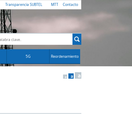
Transparencia SUBTEL
MTT
Contacto
5G
Reordenamiento
a
a
a