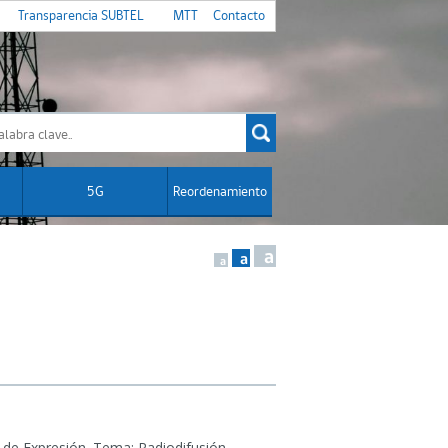
Transparencia SUBTEL
MTT
Contacto
5G
Reordenamiento
a
a
a
 de Expresión.
Tema: Radiodifusión