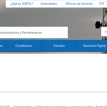
¿Qué es SUBTEL?
Autoridades
Oficinas de Atención
FDT
oncesionarios y Permisionarios
es
Estadísticas
Estudios
Televisión Digital
OO.PP. , Transportes y Telecomunicaciones y especial sobre Libertad