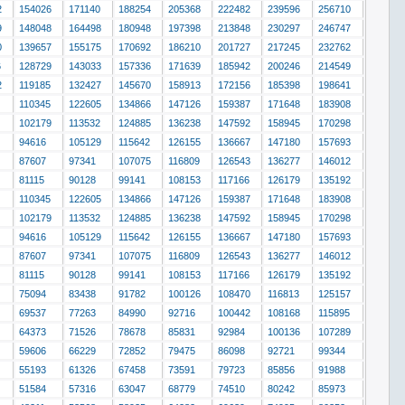
2
154026
171140
188254
205368
222482
239596
256710
9
148048
164498
180948
197398
213848
230297
246747
0
139657
155175
170692
186210
201727
217245
232762
6
128729
143033
157336
171639
185942
200246
214549
2
119185
132427
145670
158913
172156
185398
198641
110345
122605
134866
147126
159387
171648
183908
102179
113532
124885
136238
147592
158945
170298
94616
105129
115642
126155
136667
147180
157693
87607
97341
107075
116809
126543
136277
146012
81115
90128
99141
108153
117166
126179
135192
110345
122605
134866
147126
159387
171648
183908
102179
113532
124885
136238
147592
158945
170298
94616
105129
115642
126155
136667
147180
157693
87607
97341
107075
116809
126543
136277
146012
81115
90128
99141
108153
117166
126179
135192
75094
83438
91782
100126
108470
116813
125157
69537
77263
84990
92716
100442
108168
115895
64373
71526
78678
85831
92984
100136
107289
59606
66229
72852
79475
86098
92721
99344
55193
61326
67458
73591
79723
85856
91988
51584
57316
63047
68779
74510
80242
85973