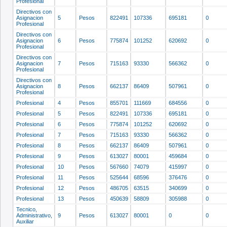
Profesional
Directivos con
Asignacion
5
Pesos
822491
107336
695181
0
Profesional
Directivos con
Asignacion
6
Pesos
775874
101252
620692
0
Profesional
Directivos con
Asignacion
7
Pesos
715163
93330
566362
0
Profesional
Directivos con
Asignacion
8
Pesos
662137
86409
507961
0
Profesional
Profesional
4
Pesos
855701
111669
684556
0
Profesional
5
Pesos
822491
107336
695181
0
Profesional
6
Pesos
775874
101252
620692
0
Profesional
7
Pesos
715163
93330
566362
0
Profesional
8
Pesos
662137
86409
507961
0
Profesional
9
Pesos
613027
80001
459684
0
Profesional
10
Pesos
567660
74079
415997
0
Profesional
11
Pesos
525644
68596
376476
0
Profesional
12
Pesos
486705
63515
340699
0
Profesional
13
Pesos
450639
58809
305988
0
Tecnico,
Administrativo,
9
Pesos
613027
80001
0
0
Auxiliar