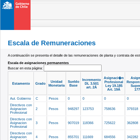
Escala de Remuneraciones
A continuación se presenta el detalle de las remuneraciones de planta y contrata de 
Escala de asignaciones permanentes
Buscar en esta página:
Asignaci�n
Asig
Incremento
Unidad
Sueldo
Profesional
Respons
Estamento
Grado
DL 3.501
Monetaria
Base
Ley 19.185
Super
art. 2Á
Art. 19Á
177
Aut. Gobierno
C
Pesos
0
0
0
0
Directivos con
Asignacion
2
Pesos
948297
123753
758636
379318
Profesional
Directivos con
Asignacion
3
Pesos
907019
118366
725622
362808
Profesional
Directivos con
Asignacion
4
Pesos
855701
111669
684556
342282