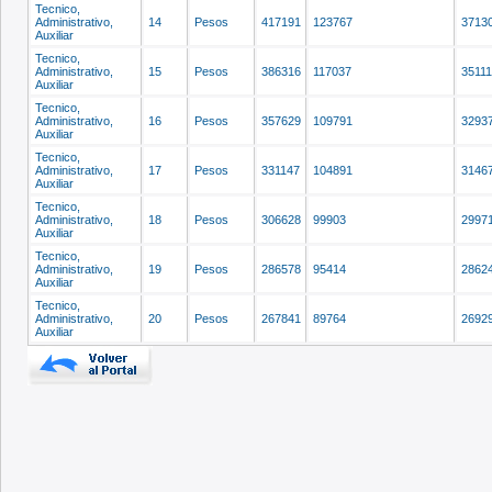
Tecnico,
Administrativo,
14
Pesos
417191
123767
3713
Auxiliar
Tecnico,
Administrativo,
15
Pesos
386316
117037
3511
Auxiliar
Tecnico,
Administrativo,
16
Pesos
357629
109791
3293
Auxiliar
Tecnico,
Administrativo,
17
Pesos
331147
104891
3146
Auxiliar
Tecnico,
Administrativo,
18
Pesos
306628
99903
2997
Auxiliar
Tecnico,
Administrativo,
19
Pesos
286578
95414
2862
Auxiliar
Tecnico,
Administrativo,
20
Pesos
267841
89764
2692
Auxiliar