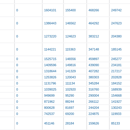
0
1604101
155400
468266
249742
0
1386443
146562
464292
247623
0
1273220
124623
383212
204380
0
1144221
115363
347148
185145
0
1525715
146556
459897
245277
0
1409596
149816
439090
234181
0
1318644
141329
407282
217217
0
1253826
120043
380303
202828
0
1131796
111134
345284
184152
0
1039025
102920
316760
168939
0
949699
95290
290004
154668
0
871962
88244
266112
141927
0
800628
81697
244204
130243
0
742537
69200
224875
119933
0
451146
28184
159626
85133