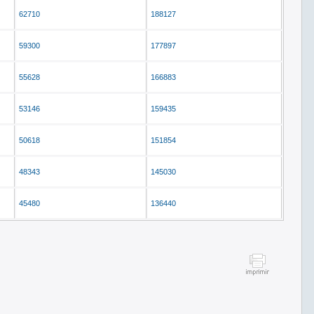
62710
188127
59300
177897
55628
166883
53146
159435
50618
151854
48343
145030
45480
136440