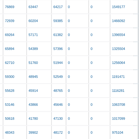
76869
63447
64217
0
0
1549177
72939
60204
59385
0
0
1466092
69264
57171
61382
0
0
1396554
65894
54389
57396
0
0
1325504
62710
51760
51944
0
0
1256064
59300
48945
52549
0
0
1191471
55628
45914
48765
0
0
1116281
53146
43866
45646
0
0
1063708
50618
41780
47130
0
0
1017099
48343
39902
48172
0
0
975104