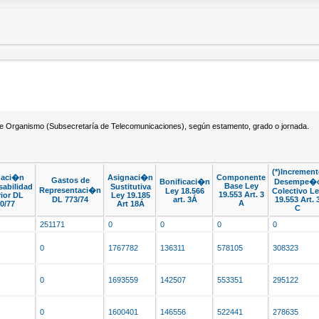
este Organismo (Subsecretaría de Telecomunicaciones), según estamento, grado o jornada.
(*)Incremen
naci�n
Asignaci�n
Componente
Gastos de
Bonificaci�n
Desempe�
Base Ley
abilidad
Sustitutiva
Representaci�n
Ley 18.566
Colectivo L
19.553 Art. 3
ior DL
Ley 19.185
DL 773/74
art. 3Á
19.553 Art. 
A
0/77
Art 18Á
C
251171
0
0
0
0
0
1767782
136311
578105
308323
0
1693559
142507
553351
295122
0
1600401
146556
522441
278635