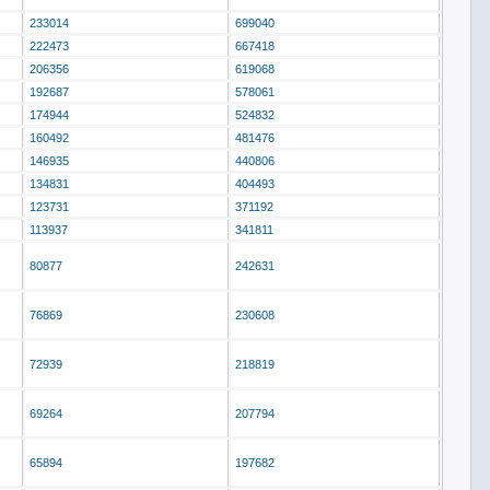
233014
699040
222473
667418
206356
619068
192687
578061
174944
524832
160492
481476
146935
440806
134831
404493
123731
371192
113937
341811
80877
242631
76869
230608
72939
218819
69264
207794
65894
197682