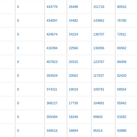
0
443776
26498
151716
80916
0
434097
24482
143962
76780
0
424674
24224
136707
72911
0
416394
22566
130056
69362
0
407923
20315
123767
66009
0
393929
20562
117037
62420
0
374311
19019
109791
58554
0
368127
17730
104891
55942
0
359394
18349
99903
53282
0
349516
18894
95414
50888