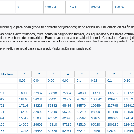
0
330584
17521
89764
47874
inero que para cada grado (o contrato por jornadas) debe recibir un funcionario en razón 
 a fines determinados, tales como: la asignación familiar, los aguinaldos y las horas extrao
ticos y el bono de escolaridad. Esto de acuerdo a lo establecido por la Contraloría General d
ción a la situación personal de cada funcionario, tales como los bienios (antigüedad). Éstas 
 promedio mensual para cada grado (asignación mensualizada).
eldo base
1
2
3
4
5
6
7
8
0,02
0,04
0,06
0,08
0,1
0,12
0,14
0,16
297
18966
37932
56898
75864
94830
113796
132762
15172
019
18140
36281
54421
72562
90702
108842
126983
14512
701
17114
34228
51342
68456
85570
102684
119798
13691
491
16450
32900
49349
65799
82249
98699
115149
13159
874
15517
31035
46552
62070
77587
93105
108622
12414
163
14303
28607
42910
57213
71516
85820
100123
11442
137
13243
26485
39728
52971
66214
79456
92699
10594