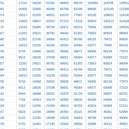
701
17114
34228
51342
68456
85570
102684
119798
13691
491
16450
32900
49349
65799
82249
98699
115149
13159
874
15517
31035
46552
62070
77587
93105
108622
12414
163
14303
28607
42910
57213
71516
85820
100123
11442
137
13243
26485
39728
52971
66214
79456
92699
10594
027
12261
24521
36782
49042
61303
73563
85824
98084
660
11353
22706
34060
45413
56766
68119
79472
90826
644
10513
21026
31539
42052
52564
63077
73590
84103
705
9734
19468
29202
38936
48671
58405
68139
77873
639
9013
18026
27038
36051
45064
54077
63089
72102
027
12261
24521
36782
49042
61303
73563
85824
98084
660
11353
22706
34060
45413
56766
68119
79472
90826
644
10513
21026
31539
42052
52564
63077
73590
84103
705
9734
19468
29202
38936
48671
58405
68139
77873
639
9013
18026
27038
36051
45064
54077
63089
72102
191
8344
16688
25031
33375
41719
50063
58407
66751
316
7726
15453
23179
30905
38632
46358
54084
61811
629
7153
14305
21458
28610
35763
42915
50068
57221
147
6623
13246
19869
26492
33115
39738
46361
52984
628
6133
12265
18398
24530
30663
36795
42928
49060
578
5732
11463
17195
22926
28658
34389
40121
45852