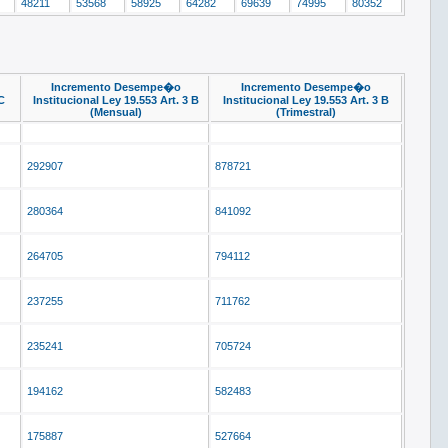
48211
53568
58925
64282
69639
74995
80352
Incremento Desempe�o
Incremento Desempe�o
C
Institucional Ley 19.553 Art. 3 B
Institucional Ley 19.553 Art. 3 B
(Mensual)
(Trimestral)
292907
878721
280364
841092
264705
794112
237255
711762
235241
705724
194162
582483
175887
527664