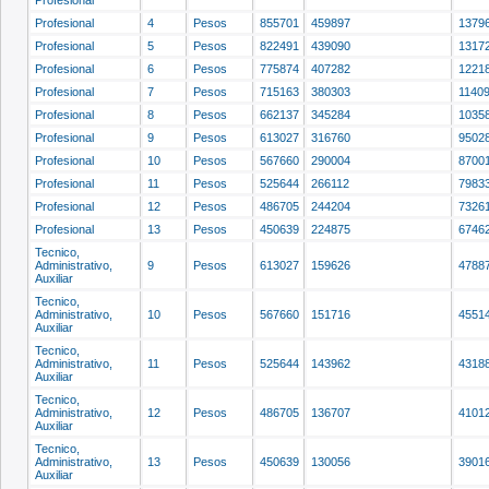
Profesional
Profesional
4
Pesos
855701
459897
1379
Profesional
5
Pesos
822491
439090
1317
Profesional
6
Pesos
775874
407282
1221
Profesional
7
Pesos
715163
380303
1140
Profesional
8
Pesos
662137
345284
1035
Profesional
9
Pesos
613027
316760
9502
Profesional
10
Pesos
567660
290004
8700
Profesional
11
Pesos
525644
266112
7983
Profesional
12
Pesos
486705
244204
7326
Profesional
13
Pesos
450639
224875
6746
Tecnico,
Administrativo,
9
Pesos
613027
159626
4788
Auxiliar
Tecnico,
Administrativo,
10
Pesos
567660
151716
4551
Auxiliar
Tecnico,
Administrativo,
11
Pesos
525644
143962
4318
Auxiliar
Tecnico,
Administrativo,
12
Pesos
486705
136707
4101
Auxiliar
Tecnico,
Administrativo,
13
Pesos
450639
130056
3901
Auxiliar