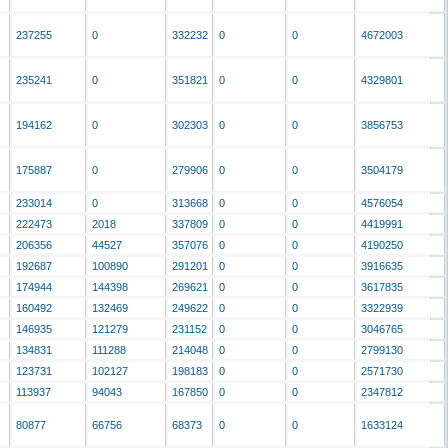
237255
0
332232
0
0
4672003
235241
0
351821
0
0
4329801
194162
0
302303
0
0
3856753
175887
0
279906
0
0
3504179
233014
0
313668
0
0
4576054
222473
2018
337809
0
0
4419991
206356
44527
357076
0
0
4190250
192687
100890
291201
0
0
3916635
174944
144398
269621
0
0
3617835
160492
132469
249622
0
0
3322939
146935
121279
231152
0
0
3046765
134831
111288
214048
0
0
2799130
123731
102127
198183
0
0
2571730
113937
94043
167850
0
0
2347812
80877
66756
68373
0
0
1633124