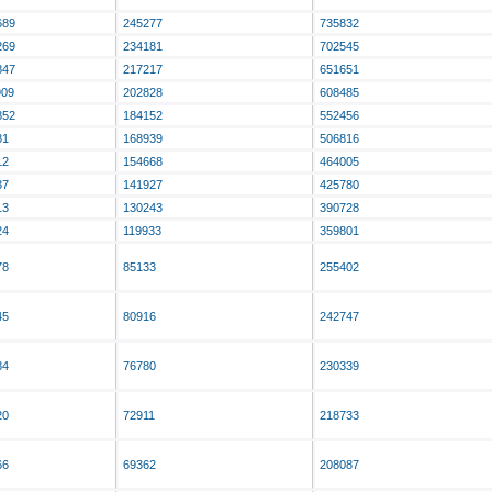
689
245277
735832
269
234181
702545
847
217217
651651
909
202828
608485
852
184152
552456
81
168939
506816
12
154668
464005
37
141927
425780
13
130243
390728
24
119933
359801
78
85133
255402
45
80916
242747
84
76780
230339
20
72911
218733
66
69362
208087