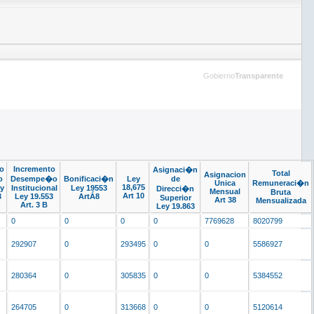
Gobierno
Transparente
to
Incremento
Asignaci�n
Total
Asignacion
o
Desempe�o
Bonificaci�n
Ley
de
Unica
Remuneraci�n
18,675
ey
Institucional
Ley 19553
Direcci�n
Mensual
Bruta
Art 10
3
Ley 19.553
ArtÁ8
Superior
Art 38
Mensualizada
Art. 3 B
Ley 19.863
0
0
0
0
7769628
8020799
292907
0
293495
0
0
5586927
280364
0
305835
0
0
5384552
264705
0
313668
0
0
5120614