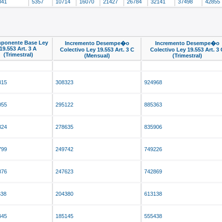
841
5357
10714
16070
21427
26784
32141
37498
42855
ponente Base Ley
Incremento Desempe�o
Incremento Desempe�o
19.553 Art. 3 A
Colectivo Ley 19.553 Art. 3 C
Colectivo Ley 19.553 Art. 3 
(Trimestral)
(Mensual)
(Trimestral)
315
308323
924968
055
295122
885363
324
278635
835906
799
249742
749226
876
247623
742869
638
204380
613138
445
185145
555438