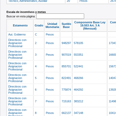
Tecnico, Administrativo, Auxiliar
20
Pesos
267
Escala de incentivos y metas
Buscar en esta página:
Componente Base Ley
Com
Unidad
Sueldo
Estamento
Grado
19.553 Art. 3 A
Monetaria
Base
(Mensual)
Aut. Gobierno
C
Pesos
Directivos con
Asignacion
2
Pesos
948297
578105
1734
Profesional
Directivos con
Asignacion
3
Pesos
907019
553351
1660
Profesional
Directivos con
Asignacion
4
Pesos
855701
522441
1567
Profesional
Directivos con
Asignacion
5
Pesos
822491
468266
1404
Profesional
Directivos con
Asignacion
6
Pesos
775874
464292
1392
Profesional
Directivos con
Asignacion
7
Pesos
715163
383212
1149
Profesional
Directivos con
Asignacion
8
Pesos
662137
347148
1041