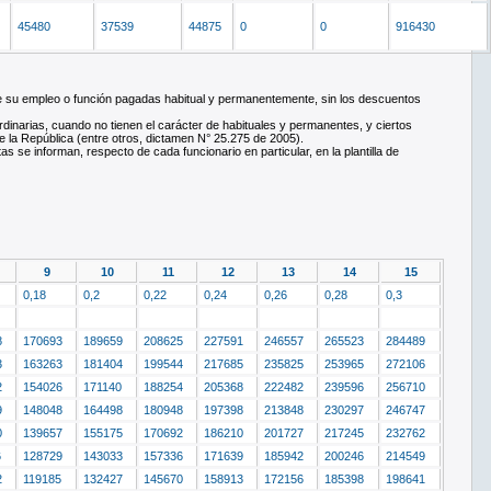
45480
37539
44875
0
0
916430
de su empleo o función pagadas habitual y permanentemente, sin los descuentos
rdinarias, cuando no tienen el carácter de habituales y permanentes, y ciertos
e la República (entre otros, dictamen N° 25.275 de 2005).
se informan, respecto de cada funcionario en particular, en la plantilla de
9
10
11
12
13
14
15
0,18
0,2
0,22
0,24
0,26
0,28
0,3
8
170693
189659
208625
227591
246557
265523
284489
3
163263
181404
199544
217685
235825
253965
272106
2
154026
171140
188254
205368
222482
239596
256710
9
148048
164498
180948
197398
213848
230297
246747
0
139657
155175
170692
186210
201727
217245
232762
6
128729
143033
157336
171639
185942
200246
214549
2
119185
132427
145670
158913
172156
185398
198641