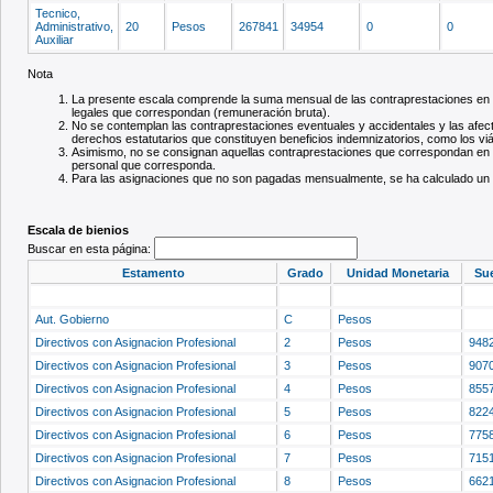
Tecnico,
Administrativo,
20
Pesos
267841
34954
0
0
Auxiliar
Nota
La presente escala comprende la suma mensual de las contraprestaciones en d
legales que correspondan (remuneración bruta).
No se contemplan las contraprestaciones eventuales y accidentales y las afectas
derechos estatutarios que constituyen beneficios indemnizatorios, como los viá
Asimismo, no se consignan aquellas contraprestaciones que correspondan en aten
personal que corresponda.
Para las asignaciones que no son pagadas mensualmente, se ha calculado un
Escala de bienios
Buscar en esta página:
Estamento
Grado
Unidad Monetaria
Su
Aut. Gobierno
C
Pesos
Directivos con Asignacion Profesional
2
Pesos
948
Directivos con Asignacion Profesional
3
Pesos
907
Directivos con Asignacion Profesional
4
Pesos
855
Directivos con Asignacion Profesional
5
Pesos
822
Directivos con Asignacion Profesional
6
Pesos
775
Directivos con Asignacion Profesional
7
Pesos
715
Directivos con Asignacion Profesional
8
Pesos
662